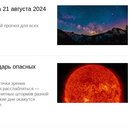
 21 августа 2024
й прогноз для всех
дарь опасных
точки зрения
зя расслабляться —
нитных штормов разной
акие дни окажутся
е.