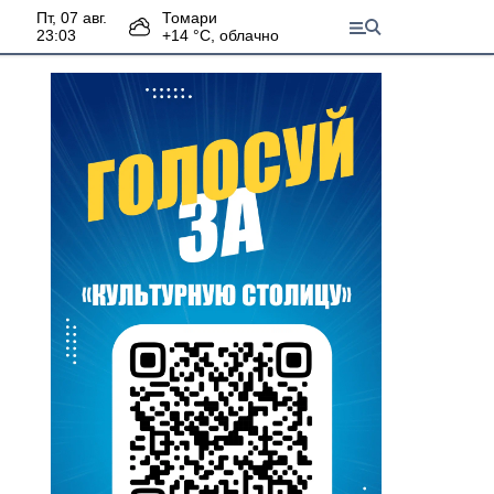
пт, 07 авг.
Томари
23:03
+
14
°С,
облачно