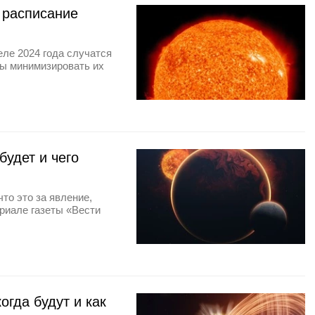
 расписание
еле 2024 года случатся
бы минимизировать их
будет и чего
что это за явление,
ериале газеты «Вести
огда будут и как