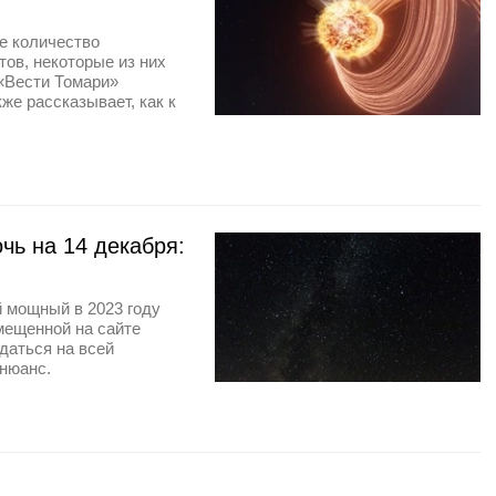
е количество
ов, некоторые из них
 «Вести Томари»
же рассказывает, как к
чь на 14 декабря:
й мощный в 2023 году
мещенной на сайте
даться на всей
 нюанс.