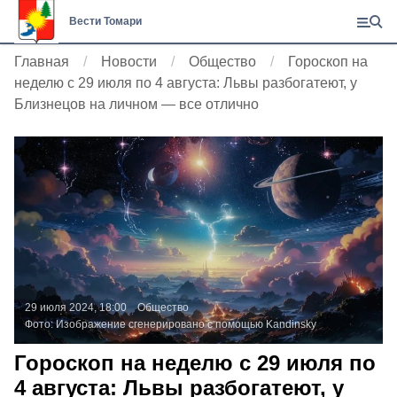
Вести Томари
Главная
Новости
Общество
Гороскоп на
неделю с 29 июля по 4 августа: Львы разбогатеют, у
Близнецов на личном — все отлично
29 июля 2024, 18:00
Общество
Фото:
Изображение сгенерировано с помощью Kandinsky
Гороскоп на неделю с 29 июля по
4 августа: Львы разбогатеют, у