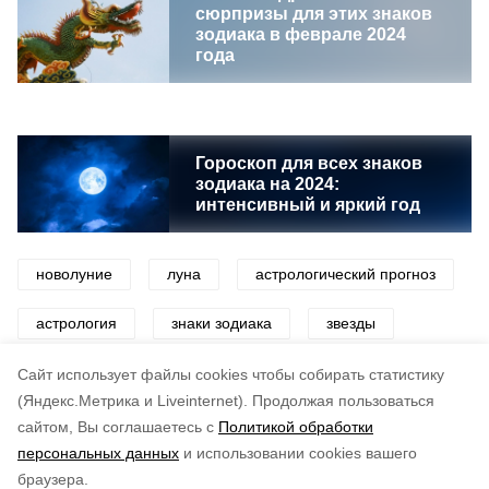
сюрпризы для этих знаков
зодиака в феврале 2024
года
Гороскоп для всех знаков
зодиака на 2024:
интенсивный и яркий год
новолуние
луна
астрологический прогноз
астрология
знаки зодиака
звезды
предсказания
Cайт использует файлы cookies чтобы собирать статистику
(Яндекс.Метрика и Liveinternet).
Продолжая пользоваться
сайтом, Вы соглашаетесь с
Политикой обработки
Понравилась статья?
персональных данных
и использовании cookies вашего
по оценке
3
пользователей
браузера.