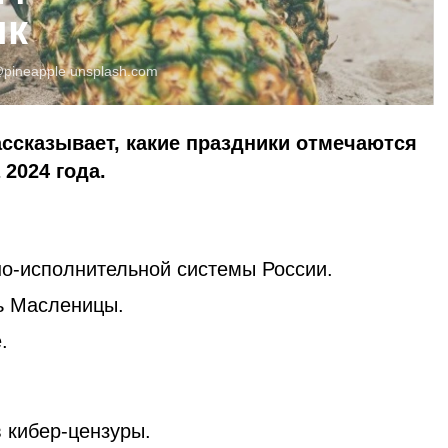
ик
pineapple
unsplash.com
ассказывает, какие праздники отмечаются
 2024 года.
но-исполнительной системы России.
ь Масленицы.
.
 кибер-цензуры.