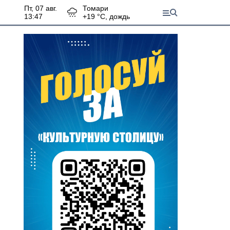
пт, 07 авг.
Томари
13:47
+
19
°С,
дождь