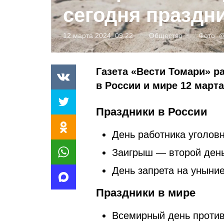
сегодня праздн
12 марта 2024, 09:22
Общество
Фото:
@
Газета «Вести Томари» р
в России и мире 12 марта
Праздники в России
День работника уголов
Заигрыш — второй ден
День запрета на уныние
Праздники в мире
Всемирный день против