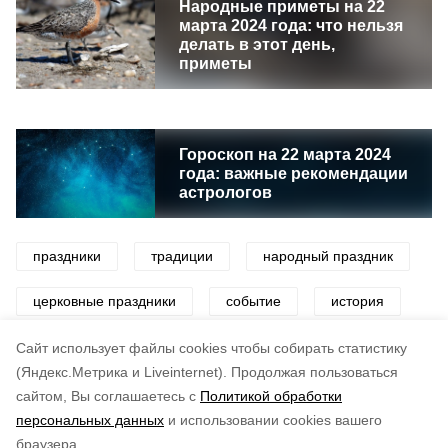
Народные приметы на 22
марта 2024 года: что нельзя
делать в этот день,
приметы
Гороскоп на 22 марта 2024
года: важные рекомендации
астрологов
праздники
традиции
народный праздник
церковные праздники
событие
история
дата
Cайт использует файлы cookies чтобы собирать статистику
(Яндекс.Метрика и Liveinternet).
Продолжая пользоваться
сайтом, Вы соглашаетесь с
Политикой обработки
Понравилась статья?
персональных данных
и использовании cookies вашего
по оценке
5
пользователей
браузера.