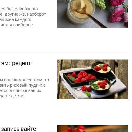
тся без сливочного
, другие же, наоборот,
рационе каждого
ляется наиболее
тям: рецепт
м и легким десертом, то
овить рисовый пудинг с
ется в списке ваших
даже детям!
: записывайте