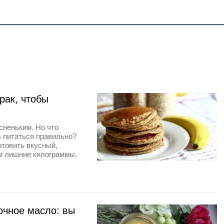
рак, чтобы
сненьким. Но что
ь питаться правильно?
отовить вкусный,
ам лишние килограммы.
вочное масло: вы